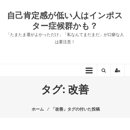
コ
ン
自己肯定感が低い人はインポス
テ
ター症候群かも？
ン
ツ
「たまたま運がよかっただけ」「私なんてまだまだ」が口癖な人
へ
は要注意！
ス
キ
ッ
プ
タグ:
改善
ホーム
⁄
「改善」タグの付いた投稿