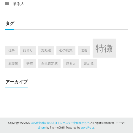
陥る人
タグ
特徴
仕事
始まり
対処法
心の病気
改善
看護師
研究
自己肯定感
陥る人
高める
アーカイブ
Copyright © 2026
自己肯定感が低い人はインポスター症候群かも？
. All rights reserved. テーマ:
eStore
by ThemeGrill. Powered by
WordPress
.